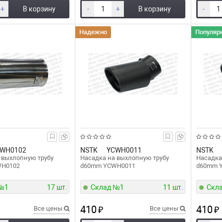
+
В корзину
-
+
В корзину
-
Надежно
Популяр
WH0102
NSTK
YCWH0011
NSTK
 выхлопную трубу
Насадка на выхлопную трубу
Насадка
WH0102
d60mm YCWH0011
d60mm 
 №1
17 шт.
Склад №1
11 шт.
Скл
410
410
Все цены
₽
Все цены
₽