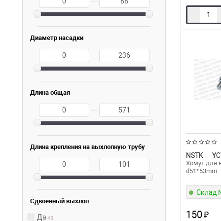
—
-
Диаметр насадки
—
Длина общая
—
Длина крепления на выхлопную трубу
NSTK
YC
Хомут для
—
d51*53mm
Склад
Сдвоенный выхлоп
150
₽
Да
45