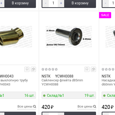
+
В корзину
-
+
В корзину
-
SALE
WH0043
NSTK
YCWH0088
NSTK
 выхлопную трубу
Сайленсер флейта d85mm
Насадка
WH0043
YCWH0088
d60mm 
 №1
16 шт.
Склад №1
19 шт.
Скл
420
420
Все цены
₽
Все цены
₽