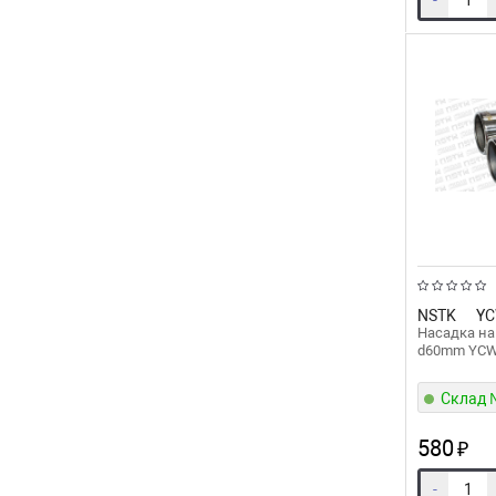
-
NSTK
YC
Насадка на
d60mm YC
Склад
580
₽
-