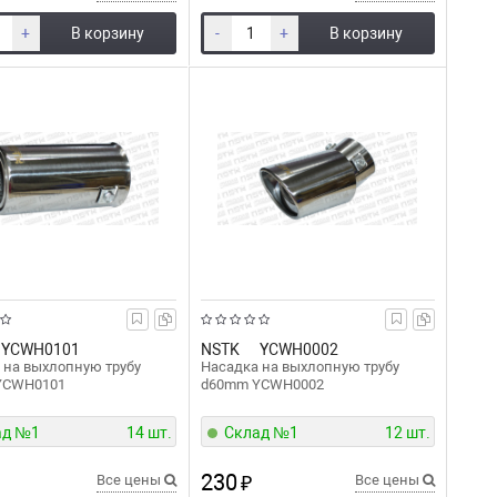
+
В корзину
-
+
В корзину
YCWH0101
NSTK
YCWH0002
 на выхлопную трубу
Насадка на выхлопную трубу
YCWH0101
d60mm YCWH0002
ад №1
14 шт.
Склад №1
12 шт.
230
Все цены
₽
Все цены