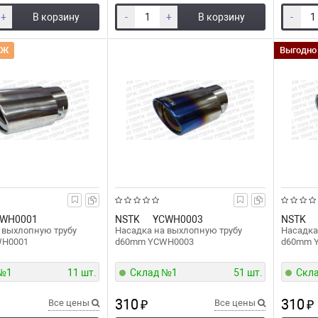
+
В корзину
-
+
В корзину
-
АЖ
Выгодно
WH0001
NSTK
YCWH0003
NSTK
 выхлопную трубу
Насадка на выхлопную трубу
Насадка
WH0001
d60mm YCWH0003
d60mm 
 №1
11 шт.
Склад №1
51 шт.
Скл
310
310
Все цены
₽
Все цены
₽