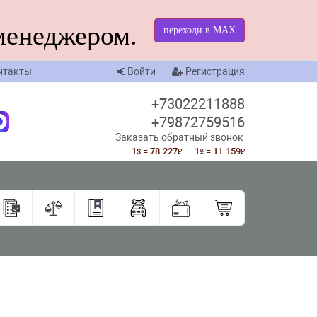
менеджером.
переходи в МАХ
нтакты
Войти
Регистрация
+73022211888
+79872759516
Заказать обратный звонок
1
= 78.227
1
= 11.159
$
₽
¥
₽