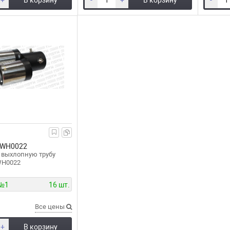
+
В корзину
-
+
В корзину
-
WH0022
 выхлопную трубу
WH0022
 №1
16 шт.
Все цены
+
В корзину