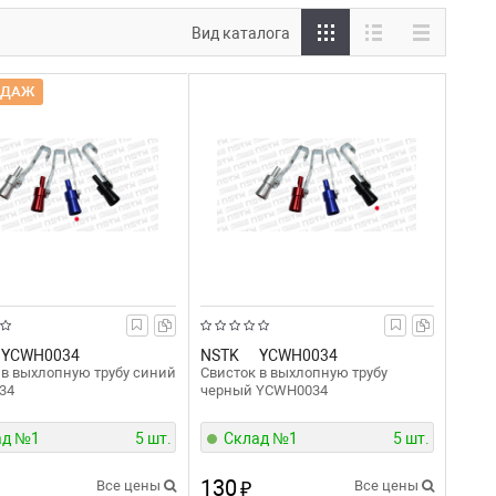
Вид каталога
ОДАЖ
YCWH0034
NSTK
YCWH0034
 в выхлопную трубу синий
Свисток в выхлопную трубу
34
черный YCWH0034
ад №1
5 шт.
Склад №1
5 шт.
130
Все цены
₽
Все цены