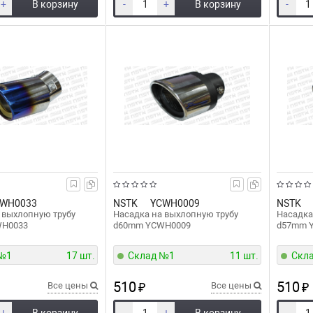
+
В корзину
-
+
В корзину
-
WH0033
NSTK
YCWH0009
NSTK
 выхлопную трубу
Насадка на выхлопную трубу
Насадка
WH0033
d60mm YCWH0009
d57mm 
 №1
17 шт.
Склад №1
11 шт.
Скл
510
510
Все цены
₽
Все цены
₽