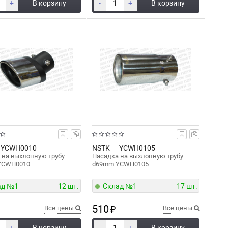
+
В корзину
-
+
В корзину
YCWH0010
NSTK
YCWH0105
 на выхлопную трубу
Насадка на выхлопную трубу
YCWH0010
d69mm YCWH0105
ад №1
12 шт.
Склад №1
17 шт.
510
Все цены
₽
Все цены