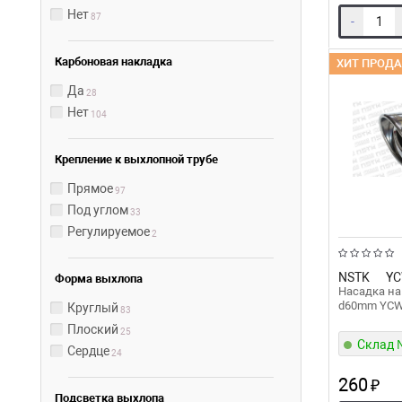
Нет
87
-
Карбоновая накладка
ХИТ ПРОД
Да
28
Нет
104
Крепление к выхлопной трубе
Прямое
97
Под углом
33
Регулируемое
2
NSTK
YC
Форма выхлопа
Насадка на
d60mm YC
Круглый
83
Плоский
25
Склад
Сердце
24
260
₽
Подсветка выхлопа