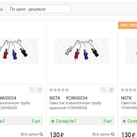
ка
ХИТ ПР
WH0034
NSTK
YCWH0034
NSTK
выхлопную трубу
Свисток в выхлопную трубу
Свисток
YCWH0034
красный YCWH0034
YCWH00
 №1
5 шт.
Склад №1
3 шт.
Скл
130
130
Все цены
₽
Все цены
₽