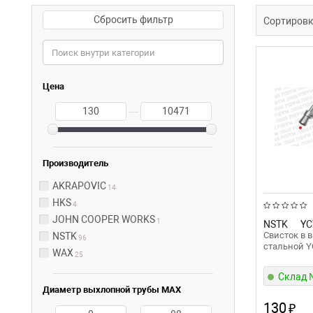
Сбросить фильтр
Сортиров
Цена
—
Производитель
AKRAPOVIC
14
HKS
4
JOHN COOPER WORKS
1
NSTK
YC
Свисток в 
NSTK
96
стальной 
WAX
25
Склад
Диаметр выхлопной трубы MAX
130
₽