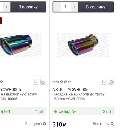
+
В корзину
-
+
В корзину
YCWH0005
NSTK
YCWH0006
 на выхлопную трубу
Насадка на выхлопную трубу
YCWH0005
d60mm YCWH0006
ад №1
4 шт.
Склад №1
12 шт.
310
Все цены
₽
Все цены