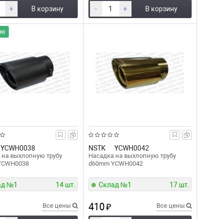
+
В корзину
-
+
В корзину
но
YCWH0038
NSTK
YCWH0042
 на выхлопную трубу
Насадка на выхлопную трубу
YCWH0038
d60mm YCWH0042
ад №1
14 шт.
Склад №1
17 шт.
410
Все цены
₽
Все цены