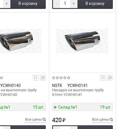
+
В корзину
-
+
В корзину
YCWH0140
NSTK
YCWH0141
 на выхлопную трубу
Насадка на выхлопную трубу
YCWH0140
61mm YCWH0141
ад №1
15 шт.
Склад №1
19 шт.
420
Все цены
₽
Все цены