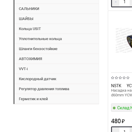
-
САЛЬНИКИ
ШАЙБЫ
Кольца USIT
Уплотнительные кольца
Шланги бензостойкие
АВТОХИМИЯ
VVT-i
Кислородный датчик
NSTK
YC
Регулятор давления топлива
Насадка на
d60mm YC
Герметик и клей
Склад
480
₽