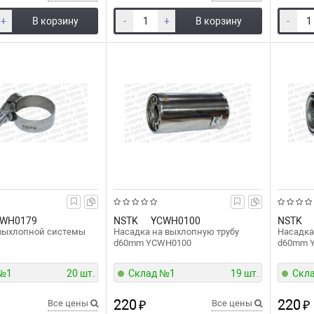
+
В корзину
-
+
В корзину
-
WH0179
NSTK
YCWH0100
NSTK
 выхлопной системы
Насадка на выхлопную трубу
Насадка
d60mm YCWH0100
d60mm 
 №1
20 шт.
Склад №1
19 шт.
Скл
220
220
Все цены
₽
Все цены
₽