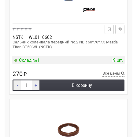
NSTK
WL0110602
Сальник коленвала передний No.2 NBR 60*76*7.5 Mazda
Titan BT50 WL (NSTK)
Склад №1
19 шт.
270
₽
Все цены
-
+
В корзину