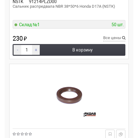
NSTK
91214PLZD00
Сальник распредвала NBR 38*50*6 Honda D17A (NSTK)
Склад №1
50 шт.
230
₽
Все цены
-
+
В корзину