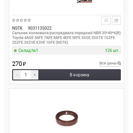
NSTK
9031135022
Сальник коленвала/распредвала передний NBR 35*49*6(R)
Toyota 4AGE 5AFE 7AFE 8AFE 4EFE 5EFE 3SGE 3SGTE 1SZFE
2SZFE 3SZVE K3VE 1GFE (NSTK)
Склад №1
126 шт.
270
₽
Все цены
-
+
В корзину