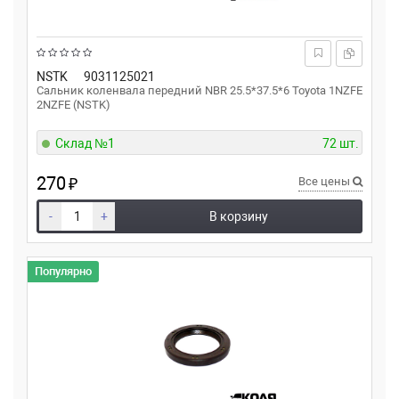
NSTK
9031125021
Сальник коленвала передний NBR 25.5*37.5*6 Toyota 1NZFE
2NZFE (NSTK)
Склад №1
72 шт.
270
₽
Все цены
-
+
В корзину
Популярно