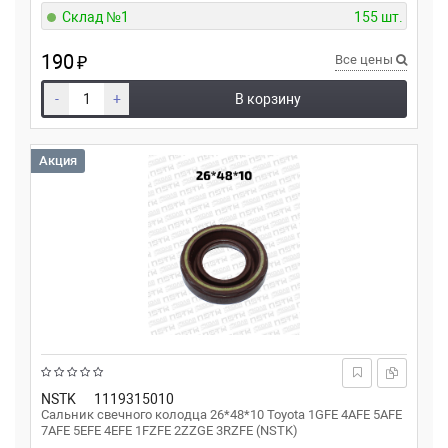
Склад №1
155 шт.
190
₽
Все цены
-
+
В корзину
Акция
NSTK
1119315010
Сальник свечного колодца 26*48*10 Toyota 1GFE 4AFE 5AFE
7AFE 5EFE 4EFE 1FZFE 2ZZGE 3RZFE (NSTK)