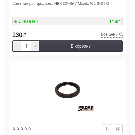
Сальник распредвала NBR 32*46*7 Mazda WL (NSTK)
Склад №1
14 шт.
230
₽
Все цены
-
+
В корзину