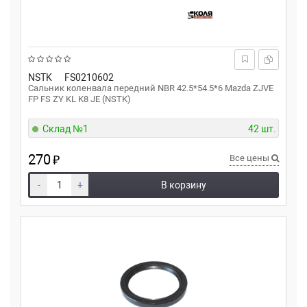
NSTK
FS0210602
Сальник коленвала передний NBR 42.5*54.5*6 Mazda ZJVE
FP FS ZY KL K8 JE (NSTK)
Склад №1
42 шт.
270
₽
Все цены
-
+
В корзину