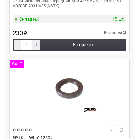
Сальник коленвала передний NBR 48*60*7 Nissan VQ25DE
VQ30DE A33 HV35 (NSTK)
Склад №1
15 шт.
230
₽
Все цены
-
+
В корзину
SALE
NSTK
WL5112602