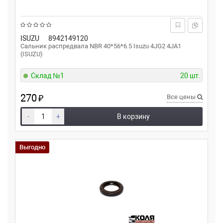
ISUZU
8942149120
Сальник распредвала NBR 40*56*6.5 Isuzu 4JG2 4JA1
(ISUZU)
Склад №1
20 шт.
270
₽
Все цены
-
+
В корзину
Выгодно