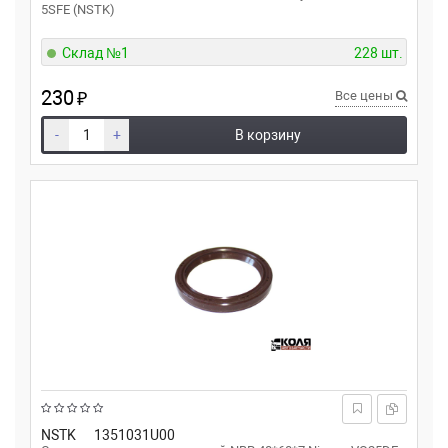
5SFE (NSTK)
Склад №1
228 шт.
230
₽
Все цены
-
+
В корзину
NSTK
1351031U00