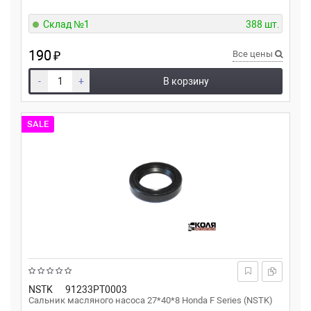
Склад №1
388 шт.
190
₽
Все цены
-
+
В корзину
SALE
NSTK
91233PT0003
Сальник масляного насоса 27*40*8 Honda F Series (NSTK)