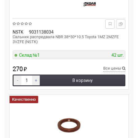
NSTK
9031138034
Сальник распредвала NBR 38*50*10.5 Toyota 1MZ 2MZFE
3VZFE (NSTK)
Склад №1
42 шт.
270
₽
Все цены
-
+
В корзину
Качественно