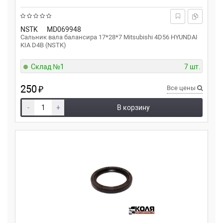
NSTK
MD069948
Сальник вала балансира 17*28*7 Mitsubishi 4D56 HYUNDAI
KIA D4B (NSTK)
Склад №1
7 шт.
250
₽
Все цены
-
+
В корзину