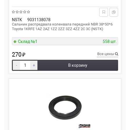
NSTK
9031138078
Сальник распредвала коленвала передний NBR 38*50*6
Toyota 1KRFE 1AZ 2AZ 1ZZ 2ZZ 3ZZ 4ZZ 2C 3C (NSTK)
Склад №1
558 шт.
270
₽
Все цены
-
+
В корзину