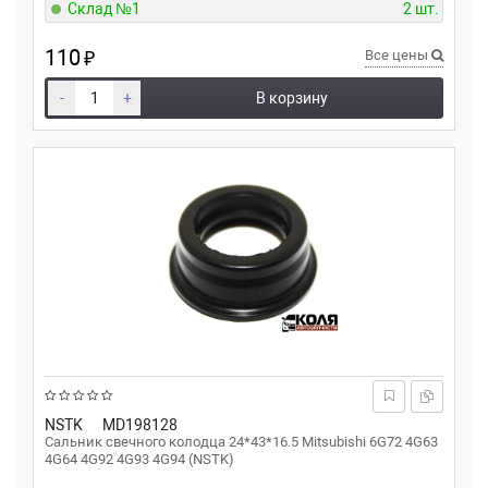
Склад №1
2 шт.
110
₽
Все цены
-
+
В корзину
NSTK
MD198128
Сальник свечного колодца 24*43*16.5 Mitsubishi 6G72 4G63
4G64 4G92 4G93 4G94 (NSTK)