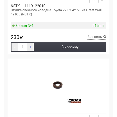
NSTK
1119122010
Втулка свечного колодца Toyota 2Y 3Y 4Y 5K 7K Great Wall
491QE (NSTK)
Склад №1
515 шт.
230
₽
Все цены
-
+
В корзину