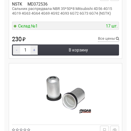
NSTK
MD372536
Сальник распредвала NBR 35*50*8 Mitsubishi 4D56 4G15
4G19 4G63 4G64 4G69 4G92 4G93 6G72 6G73 6G74 (NSTK)
Склад №1
17 шт.
230
₽
Все цены
-
+
В корзину