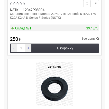
NSTK
12342P08004
Сальник свечного колодца 23*40*7.5/10 Honda D16A D17A
K20A K24A D-Series F-Series (NSTK)
Склад №1
397 шт.
250
₽
Все цены
-
+
В корзину