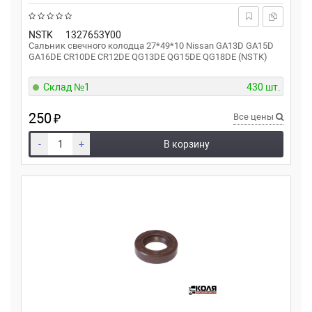
NSTK
1327653Y00
Сальник свечного колодца 27*49*10 Nissan GA13D GA15D
GA16DE CR10DE CR12DE QG13DE QG15DE QG18DE (NSTK)
Склад №1
430 шт.
250
₽
Все цены
-
+
В корзину