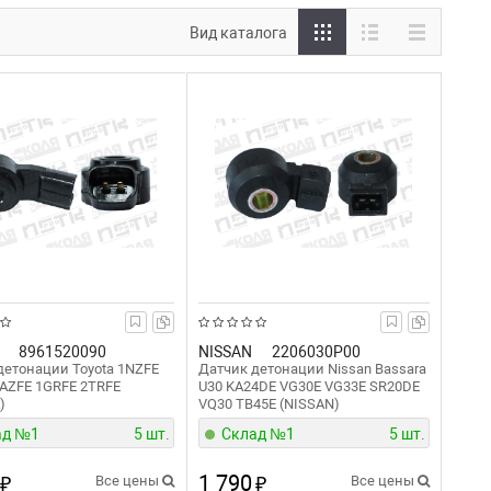
Вид каталога
8961520090
NISSAN
2206030P00
детонации Toyota 1NZFE
Датчик детонации Nissan Bassara
AZFE 1GRFE 2TRFE
U30 KA24DE VG30E VG33E SR20DE
)
VQ30 TB45E (NISSAN)
ад №1
5 шт.
Склад №1
5 шт.
1 790
₽
Все цены
₽
Все цены