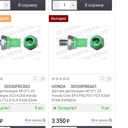
+
В корзину
-
+
В корзину
ОДАЖ
Выгодно
30530PRC003
HONDA
30530PRBA01
детонации M12*1.25
Датчик детонации M12*1.25
tegra DC5 K20A Honda
Honda Civic EP3 FN2 FD1 FD2 K20A
L7 CL8 CL9 K20A K24A
R18A (HONDA)
2000 AP1 AP2 F20C F22C
ад №1
9 шт.
Склад №1
9 шт.
)
3 350
₽
Все цены
₽
Все цены