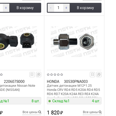
+
В корзину
-
+
В корзину
220607S000
HONDA
30530PNA003
детонации Nissan Note
Датчик детонации M12*1.25
5DE (NISSAN)
Honda CRV RD4 RD5 K20A RD4 RD5
RD6 RD7 K20A K24A RE3 RE4 K24A
Honda StepWGN RF3 RF4 RF5 RF6
ад №1
8 шт.
Склад №1
4 шт.
RF7 RF8 K20A K24A Honda Odyssey
RB1 RB2 K24A (HONDA)
1 820
₽
Все цены
₽
Все цены