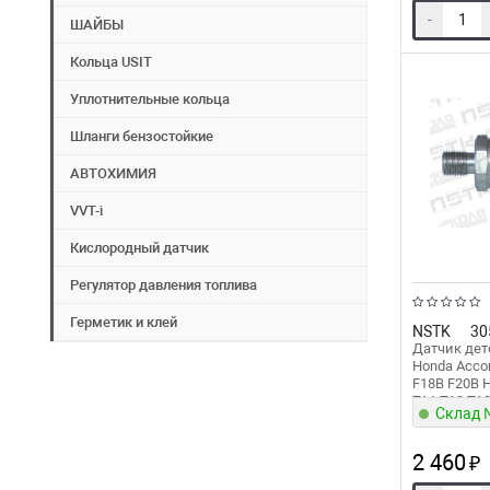
-
ШАЙБЫ
Кольца USIT
Уплотнительные кольца
Шланги бензостойкие
АВТОХИМИЯ
VVT-i
Кислородный датчик
Регулятор давления топлива
Герметик и клей
NSTK
30
Датчик дет
Honda Accor
F18B F20B H
TA1 TA2 TA
Склад
Odyssey RA
F22B F23A 
2 460
₽