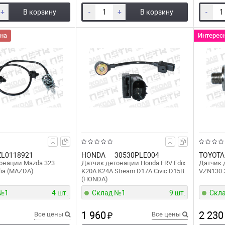
+
В корзину
-
+
В корзину
-
на
Интерес
ZL0118921
HONDA
30530PLE004
TOYOTA
онации Mazda 323
Датчик детонации Honda FRV Edix
Датчик д
lia (MAZDA)
K20A K24A Stream D17A Civic D15B
VZN130 
(HONDA)
 №1
4 шт.
Склад №1
9 шт.
Скл
1 960
2 230
Все цены
₽
Все цены