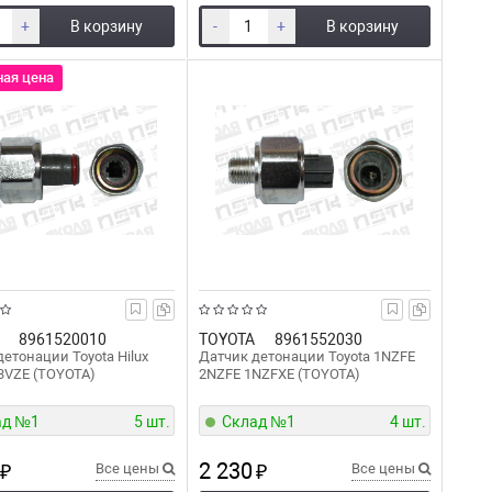
+
В корзину
-
+
В корзину
ная цена
8961520010
TOYOTA
8961552030
етонации Toyota Hilux
Датчик детонации Toyota 1NZFE
3VZE (TOYOTA)
2NZFE 1NZFXE (TOYOTA)
ад №1
5 шт.
Склад №1
4 шт.
2 230
₽
Все цены
₽
Все цены