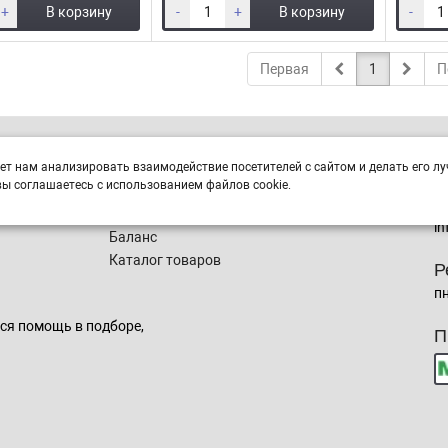
+
В корзину
-
+
В корзину
-
Первая
1
П
Интернет магазин
К
ет нам анализировать взаимодействие посетителей с сайтом и делать его лу
г.
ы соглашаетесь с использованием файлов cookie.
Заказы
+
Корзина
in
Баланс
Каталог товаров
Р
пн
ся помощь в подборе,
П