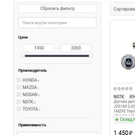
Сбросить фильтр
Сортиров
Цена
—
Производитель
HONDA
4
MAZDA
1
NISSAN
4
NSTK
89
Датчик дето
NSTK
3
JZS160 2JZ
TOYOTA
4
1MZFE Toyot
JZX100 1JZG
Склад
AE101 4AGE
Применимость
JZS155 1JZ
Cruiser Pra
1 450
₽