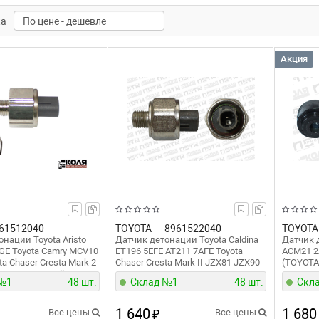
ка
Акция
61512040
TOYOTA
8961522040
TOYOTA
нации Toyota Aristo
Датчик детонации Toyota Caldina
Датчик 
GE Toyota Camry MCV10
ET196 5EFE AT211 7AFE Toyota
ACM21 2
a Chaser Cresta Mark 2
Chaser Cresta Mark II JZX81 JZX90
(TOYOTA
E Toyota Corolla AE92
JZX93 JZX100 1JZGE 1JZGTE
 №1
48 шт.
Склад №1
48 шт.
Скл
 Toyota Crown JZS130
Toyota Corolla EE102 EE111 4EFE
GE 2JZGE Toyota Land
EE103 EE104 5EFE Toyota Crown
do VZJ90 VZJ120 5VZFE
JZS130 JZS131 1JZGE JZS133
1 640
1 680
Все цены
₽
Все цены