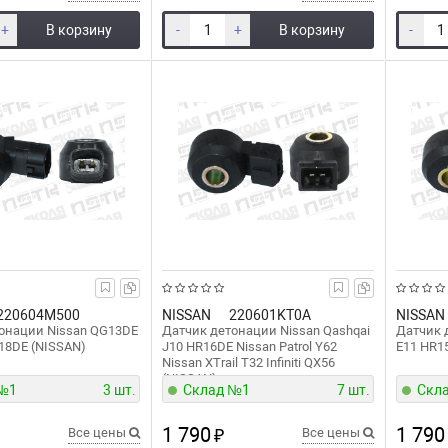
2JZGE Toyota Raum EXZ10 EXZ15
5EFE (TOYOTA)
+
В корзину
-
+
В корзину
-
220604M500
NISSAN
220601KT0A
NISSAN
онации Nissan QG13DE
Датчик детонации Nissan Qashqai
Датчик 
18DE (NISSAN)
J10 HR16DE Nissan Patrol Y62
E11 HR1
Nissan XTrail T32 Infiniti QX56
(NISSAN)
 №1
3 шт.
Склад №1
7 шт.
Скл
1 790
1 790
Все цены
₽
Все цены