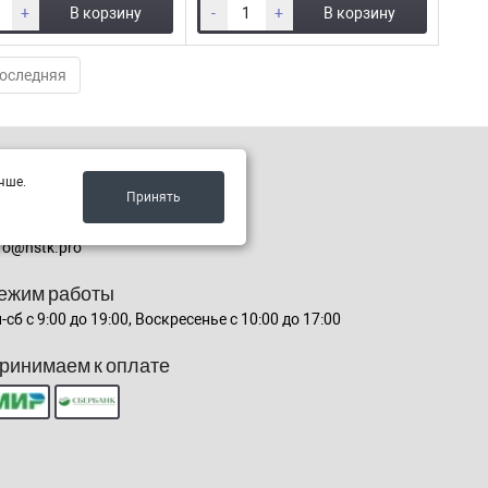
+
В корзину
-
+
В корзину
оследняя
онтакты
чше.
 Чита ул. Ленина 153
Принять
73022211888,+79872759516
fo@nstk.pro
ежим работы
-сб с 9:00 до 19:00, Воскресенье с 10:00 до 17:00
ринимаем к оплате