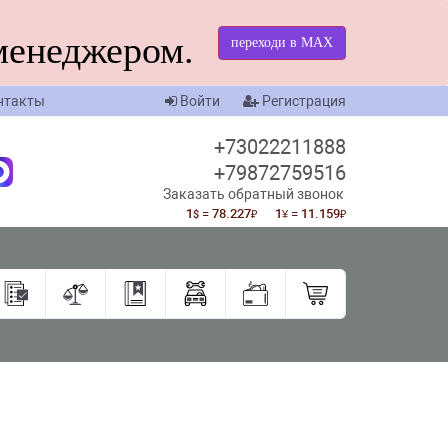
менеджером.
переходи в МАХ
нтакты
Войти
Регистрация
+73022211888
+79872759516
Заказать обратный звонок
1
= 78.227
1
= 11.159
$
₽
¥
₽