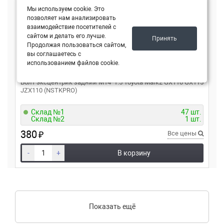
Мы используем cookie. Это
позволяет нам анализировать
взаимодействие посетителей с
сайтом и делать его лучше.
Принять
Продолжая пользоваться сайтом,
вы соглашаетесь с
использованием файлов cookie.
NSTKPRO
4819030040
Болт эксцентрик задний M14*1.5 Toyota Mark2 GX110 GX115
JZX110 (NSTKPRO)
Склад №1
47 шт.
Склад №2
1 шт.
380
₽
Все цены
-
+
В корзину
Показать ещё