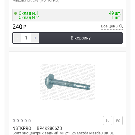
Mazda5 CR CW (NSTKPRO)
Склад №1
49 шт.
Склад №2
1 шт.
240
₽
Все цены
-
+
В корзину
NSTKPRO
BP4K2866ZB
Болт эксцентрик задний M12*1.25 Mazda Mazda3 BK BL