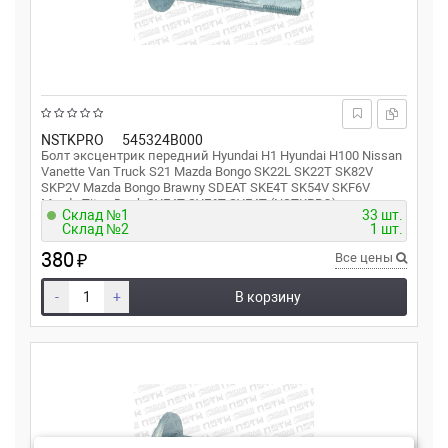
NSTKPRO
545324B000
Болт эксцентрик передний Hyundai H1 Hyundai H100 Nissan
Vanette Van Truck S21 Mazda Bongo SK22L SK22T SK82V
SKP2V Mazda Bongo Brawny SDEAT SKE4T SK54V SKF6V
Mazda Titan Dash SYE4T SYE6T SYF4T (NSTKPRO)
Склад №1
33 шт.
Склад №2
1 шт.
380
₽
Все цены
-
+
В корзину