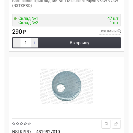
Болт эксцентрик задний No.1 Mitsubishi Pajero V63W V73W
(NSTKPRO)
Склад №1
47 шт.
Склад №2
1 шт.
290
₽
Все цены
-
+
В корзину
NSTKPRO
4819827010