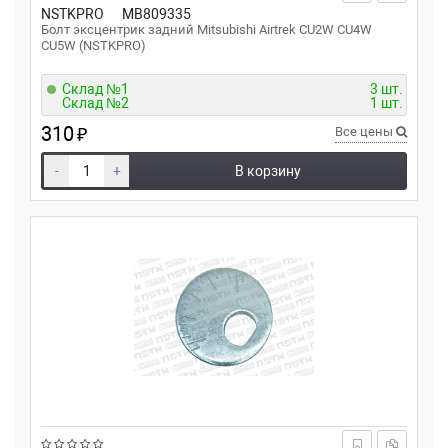
NSTKPRO
MB809335
Болт эксцентрик задний Mitsubishi Airtrek CU2W CU4W
CU5W (NSTKPRO)
Склад №1
3 шт.
Склад №2
1 шт.
310
₽
Все цены
-
+
В корзину