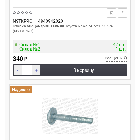
NSTKPRO
4840942020
Втулка эксцентрик задняя Toyota RAV4 ACA21 ACA26
(NSTKPRO)
Склад №1
47 шт.
Склад №2
1 шт.
340
₽
Все цены
-
+
В корзину
Надежно