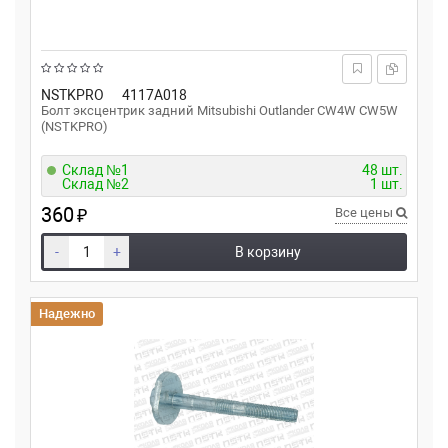
NSTKPRO
4117A018
Болт эксцентрик задний Mitsubishi Outlander CW4W CW5W
(NSTKPRO)
Склад №1
48 шт.
Склад №2
1 шт.
360
₽
Все цены
-
+
В корзину
Надежно