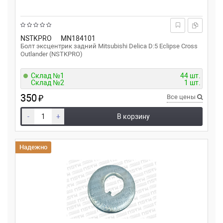
NSTKPRO
MN184101
Болт эксцентрик задний Mitsubishi Delica D:5 Eclipse Cross
Outlander (NSTKPRO)
Склад №1
44 шт.
Склад №2
1 шт.
350
₽
Все цены
-
+
В корзину
Надежно