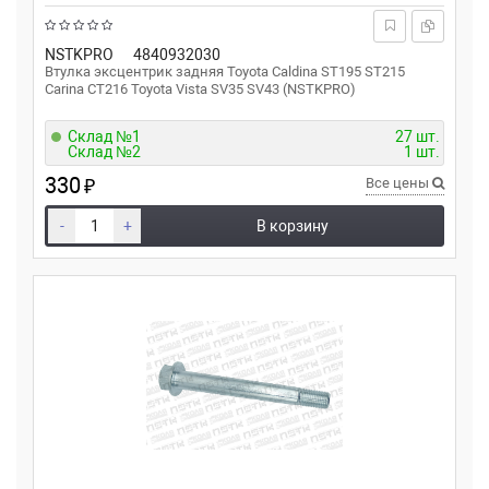
NSTKPRO
4840932030
Втулка эксцентрик задняя Toyota Caldina ST195 ST215
Carina CT216 Toyota Vista SV35 SV43 (NSTKPRO)
Склад №1
27 шт.
Склад №2
1 шт.
330
₽
Все цены
-
+
В корзину