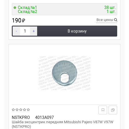
Склад №1
38 шт.
Склад №2
1 шт.
190
₽
Все цены
-
+
В корзину
NSTKPRO
4013A097
Шайба эксцентрик передняя Mitsubishi Pajero V87W V97W
(NSTKPRO)