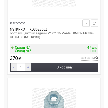
NSTKPRO
KD352866Z
Болт эксцентрик задний M12*1.25 Mazda3 BM BN Mazda6
GH GJ GL (NSTKPRO)
Склад №1
47 шт.
Склад №2
1 шт.
370
₽
Все цены
-
+
В корзину