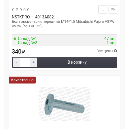
NSTKPRO
4013A082
Болт эксцентрик передний M14*1.5 Mitsubishi Pajero V87W
V97W (NSTKPRO)
Склад №1
47 шт.
Склад №2
1 шт.
340
₽
Все цены
-
+
В корзину
Качественно