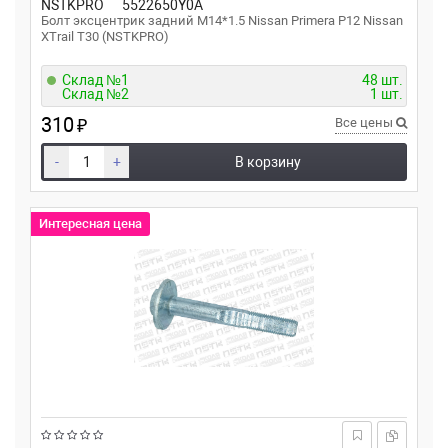
NSTKPRO
5522650Y0A
Болт эксцентрик задний M14*1.5 Nissan Primera P12 Nissan
XTrail T30 (NSTKPRO)
Склад №1
48 шт.
Склад №2
1 шт.
310
₽
Все цены
-
+
В корзину
Интересная цена