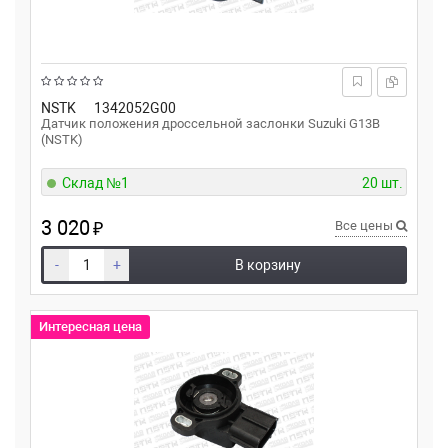
NSTK
1342052G00
Датчик положения дроссельной заслонки Suzuki G13B
(NSTK)
Склад №1
20 шт.
3 020
₽
Все цены
-
+
В корзину
Интересная цена