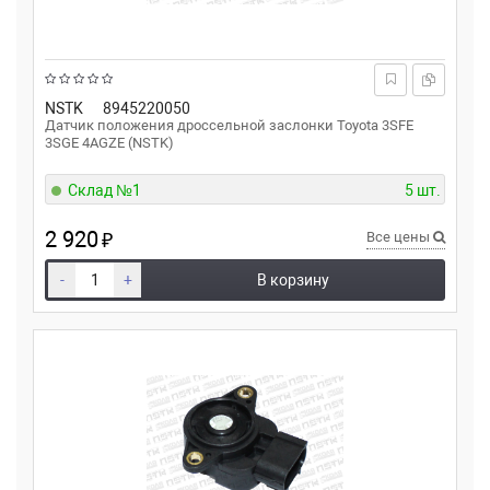
NSTK
8945220050
Датчик положения дроссельной заслонки Toyota 3SFE
3SGE 4AGZE (NSTK)
Склад №1
5 шт.
2 920
₽
Все цены
-
+
В корзину