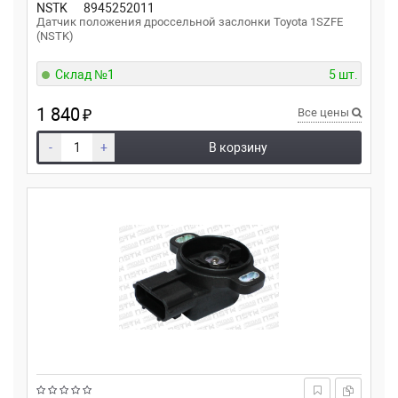
NSTK
8945252011
Датчик положения дроссельной заслонки Toyota 1SZFE
(NSTK)
Склад №1
5 шт.
1 840
₽
Все цены
-
+
В корзину