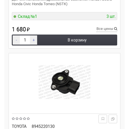
Honda Civic Honda Torneo (NSTK)
Склад №1
3 шт.
1 680
₽
Все цены
-
+
В корзину
TOYOTA
8945220130