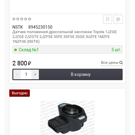
NSTK
8945230150
Датчик положения дроссельной заслонки Toyota 1JZGE
2JZGE 2JZGTE 2JZFSE 3SFE 3SFSE 3SGE 3UZFE 1MZFE
1NZFXE (NSTK)
Склад №1
5 шт.
2 800
₽
Все цены
-
+
В корзину
Выгодно