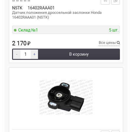
NSTK
16402RAAA01
Датчик положения дроссельной заслонки Honda
16402RAAA01 (NSTK)
Склад №1
5 шт.
2 170
₽
Все цены
-
+
В корзину