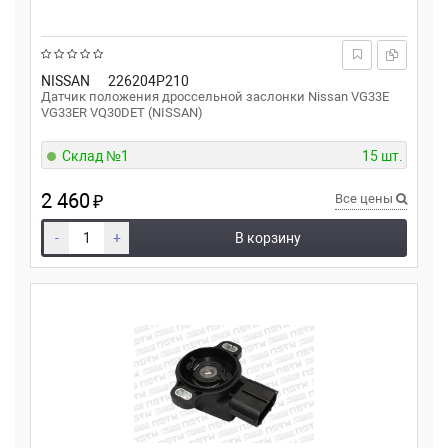
NISSAN
226204P210
Датчик положения дроссельной заслонки Nissan VG33E
VG33ER VQ30DET (NISSAN)
Склад №1
15 шт.
2 460
₽
Все цены
-
+
В корзину