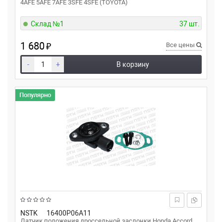
4AFE 5AFE 7AFE 3SFE 4SFE (TOYOTA)
Склад №1
37 шт.
1 680
₽
Все цены
-
+
В корзину
Популярно
NSTK
16400P06A11
Датчик положения дроссельной заслонки Honda Accord