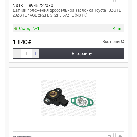
NSTK
8945222080
Датчик положения дроссельной заслонки Toyota 1JZGTE
2JZGTE 4AGE 2RZFE 3RZFE 5VZFE (NSTK)
Склад №1
4 шт.
1 840
₽
Все цены
-
+
В корзину