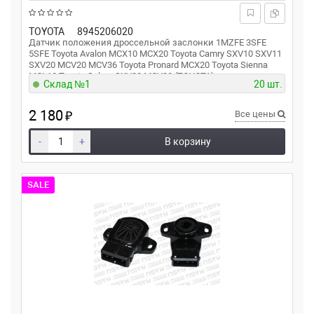
TOYOTA
8945206020
Датчик положения дроссельной заслонки 1MZFE 3SFE
5SFE Toyota Avalon MCX10 MCX20 Toyota Camry SXV10 SXV11
SXV20 MCV20 MCV36 Toyota Pronard MCX20 Toyota Sienna
MCL10 Toyota Solara SXV20 MCV20 (TOYOTA)
Склад №1
20 шт.
2 180
₽
Все цены
-
+
В корзину
SALE