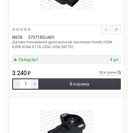
NSTK
37971RDJA01
Датчик положения дроссельной заслонки Honda K20A
K20B K24A D17A J30A J35A (NSTK)
Склад №1
4 шт.
3 240
₽
Все цены
-
+
В корзину