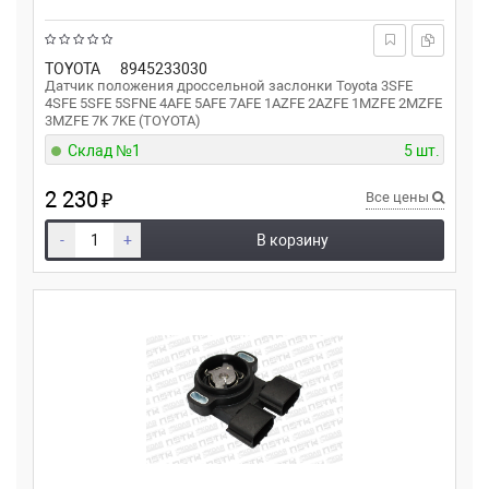
TOYOTA
8945233030
Датчик положения дроссельной заслонки Toyota 3SFE
4SFE 5SFE 5SFNE 4AFE 5AFE 7AFE 1AZFE 2AZFE 1MZFE 2MZFE
3MZFE 7K 7KE (TOYOTA)
Склад №1
5 шт.
2 230
₽
Все цены
-
+
В корзину