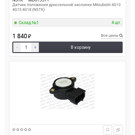
NSTK
MD615571
Датчик положения дроссельной заслонки Mitsubishi 4G13
4G15 4G18 (NSTK)
Склад №1
4 шт.
1 840
₽
Все цены
-
+
В корзину