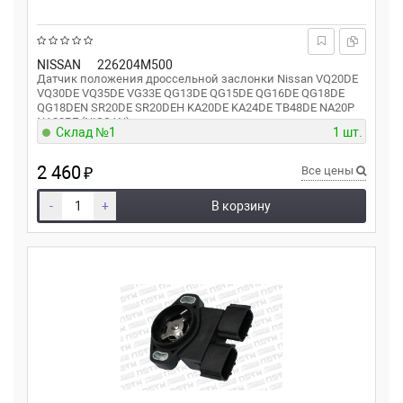
NISSAN
226204M500
Датчик положения дроссельной заслонки Nissan VQ20DE
VQ30DE VQ35DE VG33E QG13DE QG15DE QG16DE QG18DE
QG18DEN SR20DE SR20DEH KA20DE KA24DE TB48DE NA20P
NA20PE (NISSAN)
Склад №1
1 шт.
2 460
₽
Все цены
-
+
В корзину