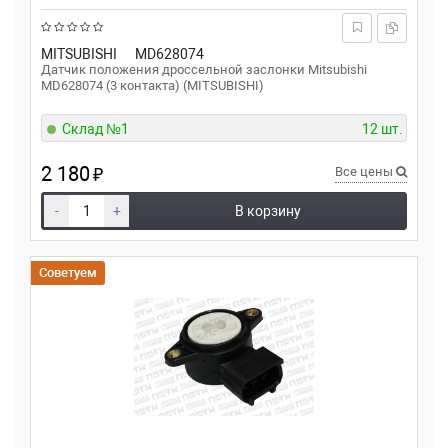
MITSUBISHI
MD628074
Датчик положения дроссельной заслонки Mitsubishi
MD628074 (3 контакта) (MITSUBISHI)
Склад №1
12 шт.
2 180
₽
Все цены
-
+
В корзину
Советуем