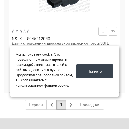
NSTK
8945212040
Датчик положения дроссельной заслонки Toyota 3SFE
5SFE 4AFE 2VZFE 3VZFE 1RZE (NSTK)
Мы используем cookie. Это
позволяет нам анализировать
Склад №1
4 шт.
взаимодействие посетителей с
сайтом и делать его лучше.
Принять
4 040
₽
Все цены
Продолжая пользоваться сайтом,
вы соглашаетесь с
-
+
В корзину
использованием файлов cookie.
Первая
1
Последняя