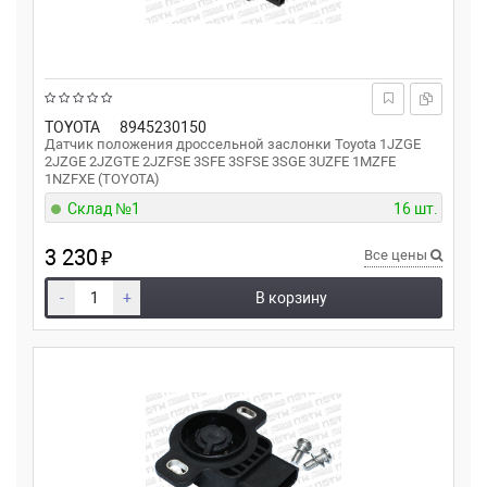
TOYOTA
8945230150
Датчик положения дроссельной заслонки Toyota 1JZGE
2JZGE 2JZGTE 2JZFSE 3SFE 3SFSE 3SGE 3UZFE 1MZFE
1NZFXE (TOYOTA)
Склад №1
16 шт.
3 230
₽
Все цены
-
+
В корзину