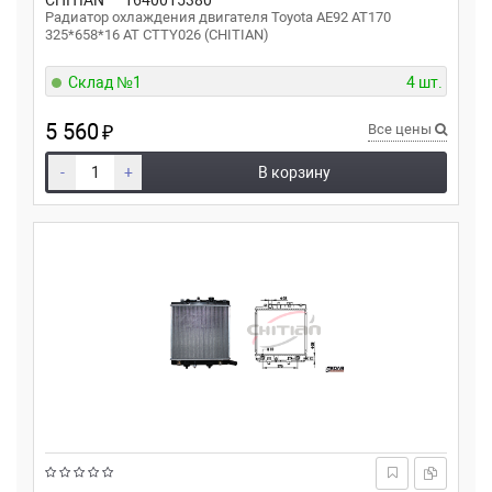
CHITIAN
1640015380
Радиатор охлаждения двигателя Toyota AE92 AT170
325*658*16 AT CTTY026 (CHITIAN)
Склад №1
4 шт.
5 560
₽
Все цены
-
+
В корзину