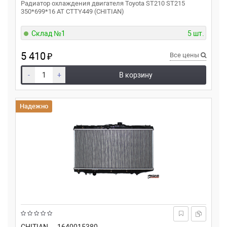
Радиатор охлаждения двигателя Toyota ST210 ST215
350*699*16 AT CTTY449 (CHITIAN)
Склад №1
5 шт.
5 410
₽
Все цены
-
+
В корзину
Надежно