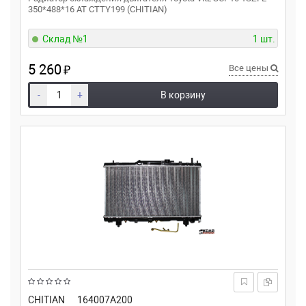
350*488*16 AT CTTY199 (CHITIAN)
Склад №1
1 шт.
5 260
₽
Все цены
-
+
В корзину
CHITIAN
164007A200