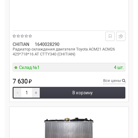
CHITIAN
1640028290
Радиатор охлаждения двигателя Toyota ACM21 ACM26
425*718*16 AT CTTY340 (CHITIAN)
Склад №1
4 шт.
7 630
₽
Все цены
-
+
В корзину