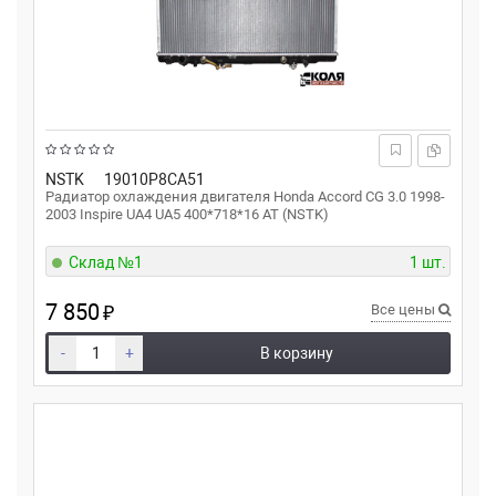
NSTK
19010P8CA51
Радиатор охлаждения двигателя Honda Accord CG 3.0 1998-
2003 Inspire UA4 UA5 400*718*16 AT (NSTK)
Склад №1
1 шт.
7 850
₽
Все цены
-
+
В корзину