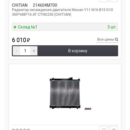
CHITIAN
214604M700
Радиатор охлаждения двигателя Nissan Y11 N16 B15 G10
360*688*16 AT CTNS250 (CHITIAN)
Склад №1
3 шт.
6 010
₽
Все цены
-
+
В корзину