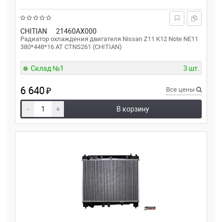
CHITIAN
21460AX000
Радиатор охлаждения двигателя Nissan Z11 K12 Note NE11
380*448*16 AT CTNS261 (CHITIAN)
Склад №1
3 шт.
6 640
₽
Все цены
-
+
В корзину