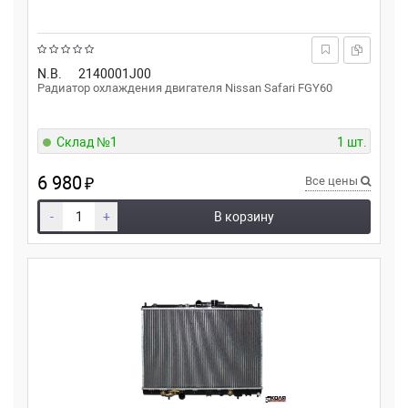
N.B.
2140001J00
Радиатор охлаждения двигателя Nissan Safari FGY60
Склад №1
1 шт.
6 980
₽
Все цены
-
+
В корзину