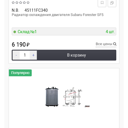
N.B.
45111FC340
Радиатор охлаждения двигателя Subaru Forester SF5
Склад №1
4 шт.
6 190
₽
Все цены
-
+
В корзину
Популярно