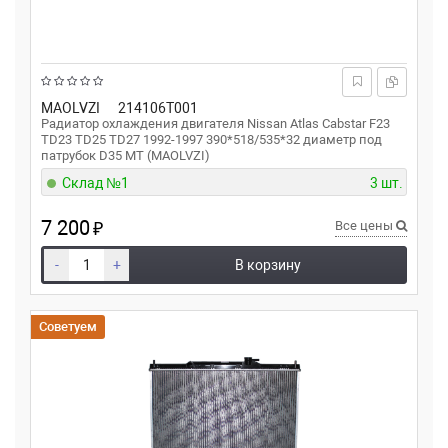
MAOLVZI
214106T001
Радиатор охлаждения двигателя Nissan Atlas Cabstar F23
TD23 TD25 TD27 1992-1997 390*518/535*32 диаметр под
патрубок D35 MT (MAOLVZI)
Склад №1
3 шт.
7 200
₽
Все цены
-
+
В корзину
Советуем