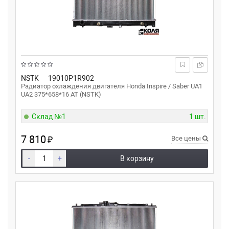
NSTK
19010P1R902
Радиатор охлаждения двигателя Honda Inspire / Saber UA1
UA2 375*658*16 AT (NSTK)
Склад №1
1 шт.
7 810
₽
Все цены
-
+
В корзину