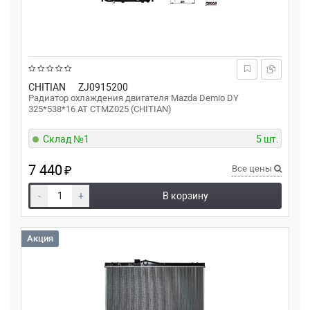
CHITIAN
ZJ0915200
Радиатор охлаждения двигателя Mazda Demio DY
325*538*16 AT CTMZ025 (CHITIAN)
Склад №1
5 шт.
7 440
₽
Все цены
-
+
В корзину
Акция