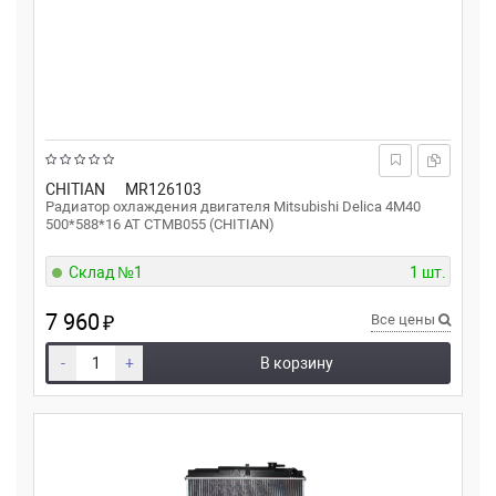
CHITIAN
MR126103
Радиатор охлаждения двигателя Mitsubishi Delica 4M40
500*588*16 AT CTMB055 (CHITIAN)
Склад №1
1 шт.
7 960
₽
Все цены
-
+
В корзину