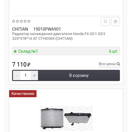
CHITIAN
19010PWA901
Радиатор охлаждения двигателя Honda Fit GD1 GD3
325*378*16 AT CTHD069 (CHITIAN)
Склад №1
6 шт.
7 110
₽
Все цены
-
+
В корзину
Качественно