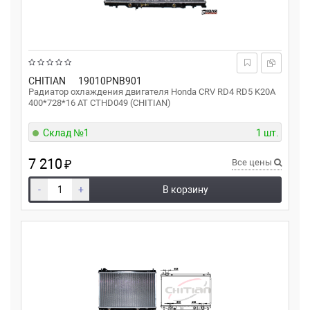
CHITIAN
19010PNB901
Радиатор охлаждения двигателя Honda CRV RD4 RD5 K20A
400*728*16 AT CTHD049 (CHITIAN)
Склад №1
1 шт.
7 210
₽
Все цены
-
+
В корзину