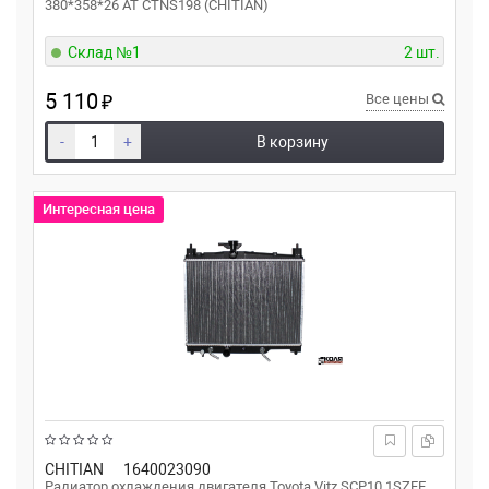
380*358*26 AT CTNS198 (CHITIAN)
Склад №1
2 шт.
5 110
₽
Все цены
-
+
В корзину
Интересная цена
CHITIAN
1640023090
Радиатор охлаждения двигателя Toyota Vitz SCP10 1SZFE