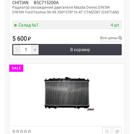
CHITIAN
B5C715200A
Радиатор охлаждения двигателя Mazda Demio DW3W
DW5W Ford Festiva 96-99 350*378*16 AT CTMZ087 (CHITIAN)
Склад №1
4 шт.
5 600
₽
Все цены
-
+
В корзину
SALE