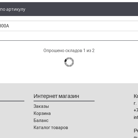
по артикулу
Опрошено складов 1 из 2
Интернет магазин
К
г.
Заказы
+
Корзина
in
Баланс
Каталог товаров
Р
пн