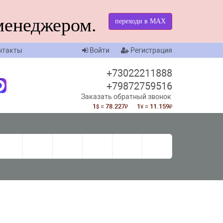
менеджером.
переходи в МАХ
нтакты
Войти
Регистрация
+73022211888
+79872759516
Заказать обратный звонок
1
= 78.227
1
= 11.159
$
₽
¥
₽