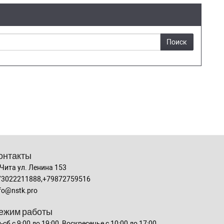
Поиск
онтакты
 Чита ул. Ленина 153
73022211888,+79872759516
fo@nstk.pro
ежим работы
-сб с 9:00 до 19:00, Воскресенье с 10:00 до 17:00