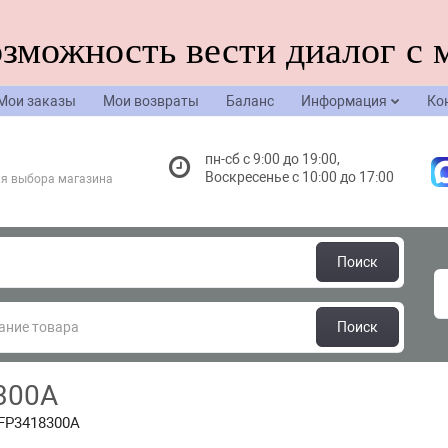
озможность вести диалог с 
Мои заказы
Мои возвраты
Баланс
Информация
Ко
пн-сб с 9:00 до 19:00,
Воскресенье с 10:00 до 17:00
я выбора магазина
Поиск
Поиск
300A
FP3418300A