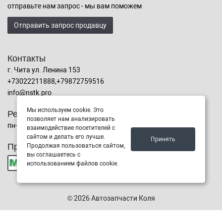
отправьте нам запрос - мы вам поможем
Отправить запрос продавцу
Контакты
г. Чита ул. Ленина 153
+73022211888,+79872759516
info@nstk.pro
Мы используем cookie. Это
Режим работы
позволяет нам анализировать
пн-сб с 9:00 до 19:00, Воскресенье с 10:00 до 17:00
взаимодействие посетителей с
сайтом и делать его лучше.
Принять
Принимаем к оплате
Продолжая пользоваться сайтом,
вы соглашаетесь с
использованием файлов cookie.
© 2026 Автозапчасти Коля