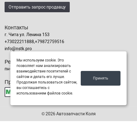
Отправить запрос продавцу
Контакты
г. Чита ул. Ленина 153
+73022211888,+79872759516
info@nstk.pro
Режим работы
Мы используем cookie. Это
позволяет нам анализировать
пн-сб с 9:00 до 19:00, Воскресенье с 10:00 до 17:00
взаимодействие посетителей с
сайтом и делать его лучше.
Принять
Принимаем к оплате
Продолжая пользоваться сайтом,
вы соглашаетесь с
использованием файлов cookie.
© 2026 Автозапчасти Коля